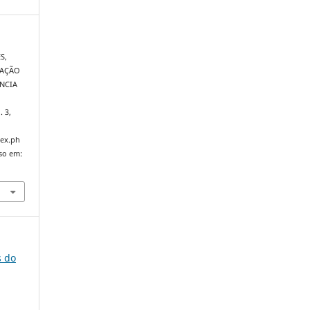
S,
CAÇÃO
NCIA
n. 3,
dex.ph
sso em:
s do