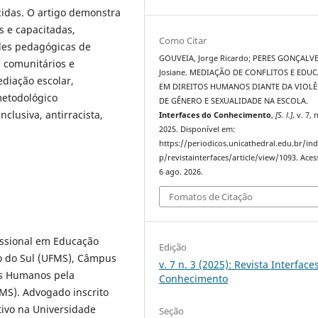
cidas. O artigo demonstra
 e capacitadas,
Como Citar
ades pedagógicas de
GOUVEIA, Jorge Ricardo; PERES GONÇALVE
s comunitários e
Josiane. MEDIAÇÃO DE CONFLITOS E EDU
diação escolar,
EM DIREITOS HUMANOS DIANTE DA VIOLÊ
metodológico
DE GÊNERO E SEXUALIDADE NA ESCOLA.
clusiva, antirracista,
Interfaces do Conhecimento
,
[S. l.]
, v. 7, 
2025. Disponível em:
https://periodicos.unicathedral.edu.br/in
p/revistainterfaces/article/view/1093. Ace
6 ago. 2026.
Fomatos de Citação
ssional em Educação
Edição
o do Sul (UFMS), Câmpus
v. 7 n. 3 (2025): Revista Interface
os Humanos pela
Conhecimento
MS). Advogado inscrito
tivo na Universidade
Seção