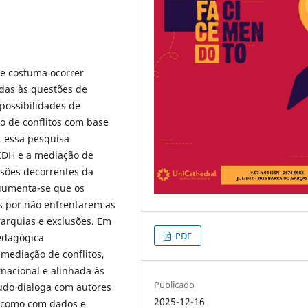
e costuma ocorrer
adas às questões de
possibilidades de
o de conflitos com base
 essa pesquisa
a EDH e a mediação de
nsões decorrentes da
rgumenta-se que os
es por não enfrentarem as
rarquias e exclusões. Em
PDF
edagógica
mediação de conflitos,
rnacional e alinhada às
Publicado
tudo dialoga com autores
2025-12-16
m como com dados e