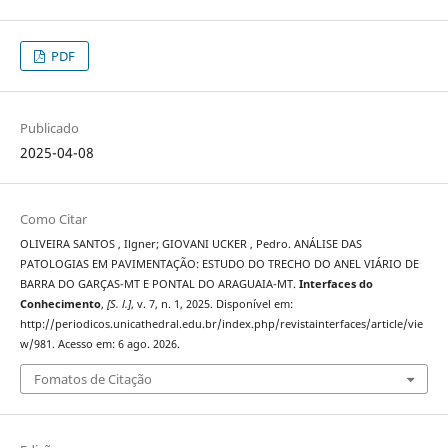
PDF
Publicado
2025-04-08
Como Citar
OLIVEIRA SANTOS , Ilgner; GIOVANI UCKER , Pedro. ANÁLISE DAS
PATOLOGIAS EM PAVIMENTAÇÃO: ESTUDO DO TRECHO DO ANEL VIÁRIO DE
BARRA DO GARÇAS-MT E PONTAL DO ARAGUAIA-MT.
Interfaces do
Conhecimento
,
[S. l.]
, v. 7, n. 1, 2025. Disponível em:
http://periodicos.unicathedral.edu.br/index.php/revistainterfaces/article/vie
w/981. Acesso em: 6 ago. 2026.
Fomatos de Citação