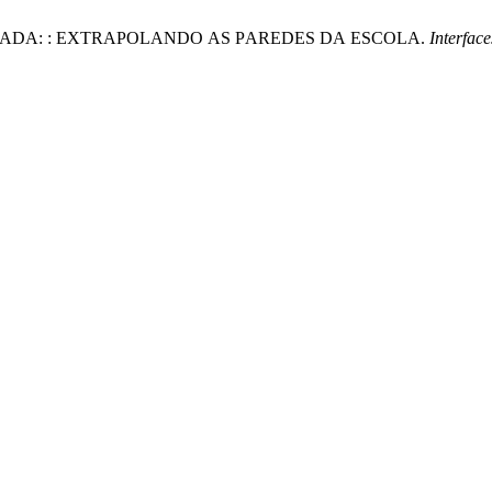
OLARIZADA: : EXTRАPОLАNDО АS PАREDES DА ESCОLА.
Interfac