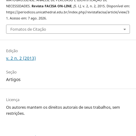
MATOGROSSENSE: ANÁLISE DE PERCURSO E IDENTIFICAÇÃO DE
NECESSIDADES.
Revista FACISA ON-LINE
,
[S. l.]
, v. 2, n. 2, 2015. Disponível em:
https://periodicos.unicathedral.edu.br/index.php/revistafacisa/article/view/3
1. Acesso em: 7 ago. 2026.
Fomatos de Citação
Edição
v. 2 n. 2 (2013)
Seção
Artigos
Licença
Os autores mantem os direitos autorais de seus trabalhos, sem
restrições.