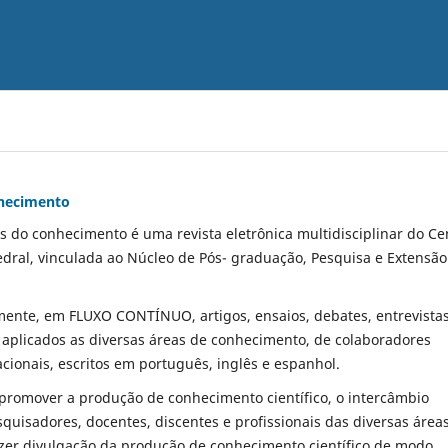
nhecimento
es do conhecimento é uma revista eletrônica multidisciplinar do Ce
edral, vinculada ao Núcleo de Pós- graduação, Pesquisa e Extensão
mente, em FLUXO CONTÍNUO, artigos, ensaios, debates, entrevistas
 aplicados as diversas áreas de conhecimento, de colaboradores
acionais, escritos em português, inglês e espanhol.
 promover a produção de conhecimento científico, o intercâmbio
esquisadores, docentes, discentes e profissionais das diversas área
zer divulgação da produção de conhecimento científico de modo