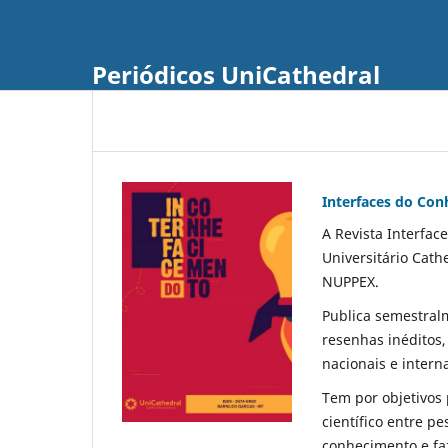
Periódicos UniCathedral
Interfaces do Co
A Revista Interfac
Universitário Cath
NUPPEX.
Publica semestral
resenhas inéditos,
nacionais e intern
Tem por objetivos
científico entre p
conhecimento e fa