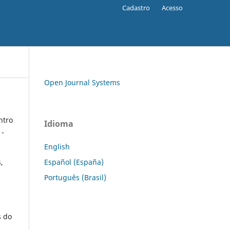
Cadastro
Acesso
Open Journal Systems
ntro
Idioma
 -
English
Español (España)
,
Português (Brasil)
s do