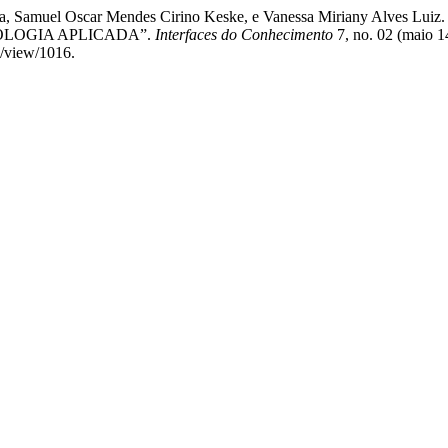
s Da Silva, Samuel Oscar Mendes Cirino Keske, e Vanessa Miri
OLOGIA APLICADA”.
Interfaces do Conhecimento
7, no. 02 (maio 1
le/view/1016.