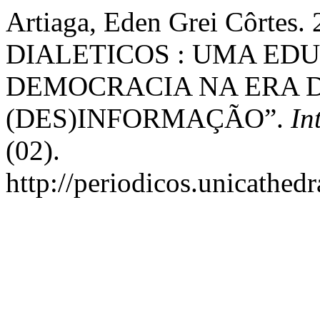
Artiaga, Eden Grei Côrte
DIALETICOS : UMA ED
DEMOCRACIA NA ERA 
(DES)INFORMAÇÃO”.
In
(02).
http://periodicos.unicathedr