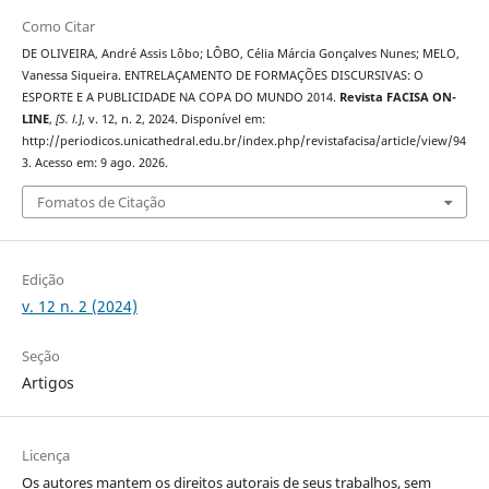
Como Citar
DE OLIVEIRA, André Assis Lôbo; LÔBO, Célia Márcia Gonçalves Nunes; MELO,
Vanessa Siqueira. ENTRELAÇAMENTO DE FORMAÇÕES DISCURSIVAS: O
ESPORTE E A PUBLICIDADE NA COPA DO MUNDO 2014.
Revista FACISA ON-
LINE
,
[S. l.]
, v. 12, n. 2, 2024. Disponível em:
http://periodicos.unicathedral.edu.br/index.php/revistafacisa/article/view/94
3. Acesso em: 9 ago. 2026.
Fomatos de Citação
Edição
v. 12 n. 2 (2024)
Seção
Artigos
Licença
Os autores mantem os direitos autorais de seus trabalhos, sem