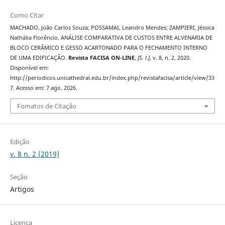
Como Citar
MACHADO, João Carlos Souza; POSSAMAI, Leandro Mendes; ZAMPIERI, Jéssica
Nathália Florêncio. ANÁLISE COMPARATIVA DE CUSTOS ENTRE ALVENARIA DE
BLOCO CERÂMICO E GESSO ACARTONADO PARA O FECHAMENTO INTERNO
DE UMA EDIFICAÇÃO.
Revista FACISA ON-LINE
,
[S. l.]
, v. 8, n. 2, 2020.
Disponível em:
http://periodicos.unicathedral.edu.br/index.php/revistafacisa/article/view/33
7. Acesso em: 7 ago. 2026.
Fomatos de Citação
Edição
v. 8 n. 2 (2019)
Seção
Artigos
Licença