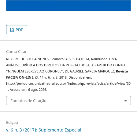
PDF
Como Citar
RIBEIRO DE SOUSA NUNES, Leandra; ALVES BATISTA, Raimunda. UMA
ANÁLISE JURÍDICA DOS DIREITOS DA PESSOA IDOSA, A PARTIR DO CONTO
“NINGUÉM ESCREVE AO CORONEL”, DE GABRIEL GARCIA MÁRQUEZ.
Revista
FACISA ON-LINE
,
[S. l.]
, v. 6, n. 3, 2018. Disponível em:
http://periodicos.unicathedral.edu.br/index.php/revistafacisa/article/view/30
1. Acesso em: 6 ago. 2026.
Fomatos de Citação
Edição
v. 6 n. 3 (2017): Suplemento Especial