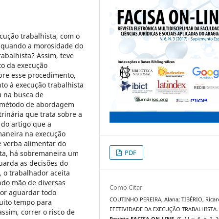
cução trabalhista, com o
é quando a morosidade do
rabalhista? Assim, teve
to da execução
obre esse procedimento,
to à execução trabalhista
ou na busca de
 método de abordagem
rinária que trata sobre a
 do artigo que a
maneira na execução
e verba alimentar do
PDF
sta, há sobremaneira um
guarda as decisões do
, o trabalhador aceita
ndo mão de diversas
Como Citar
 for aguardar todo
COUTINHO PEREIRA, Alana; TIBÉRIO, Ricar
uito tempo para
EFETIVIDADE DA EXECUÇÃO TRABALHISTA.
assim, correr o risco de