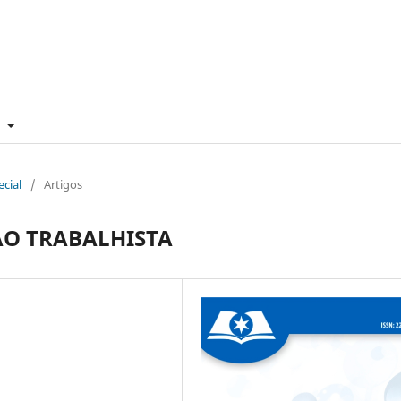
e
ecial
/
Artigos
ÃO TRABALHISTA