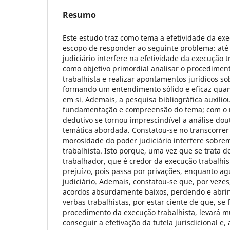
Resumo
Este estudo traz como tema a efetividade da exe
escopo de responder ao seguinte problema: at
judiciário interfere na efetividade da execução t
como objetivo primordial analisar o procedimen
trabalhista e realizar apontamentos jurídicos s
formando um entendimento sólido e eficaz quan
em si. Ademais, a pesquisa bibliográfica auxili
fundamentação e compreensão do tema; com o
dedutivo se tornou imprescindível a análise dout
temática abordada. Constatou-se no transcorrer
morosidade do poder judiciário interfere sobre
trabalhista. Isto porque, uma vez que se trata d
trabalhador, que é credor da execução trabalhi
prejuízo, pois passa por privações, enquanto a
judiciário. Ademais, constatou-se que, por vezes
acordos absurdamente baixos, perdendo e abri
verbas trabalhistas, por estar ciente de que, se
procedimento da execução trabalhista, levará m
conseguir a efetivação da tutela jurisdicional e, 