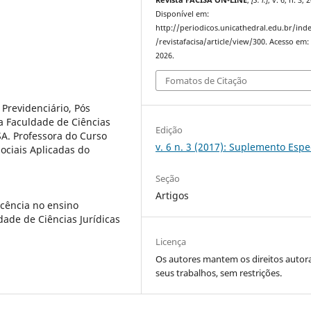
Revista FACISA ON-LINE
,
[S. l.]
, v. 6, n. 3, 
Disponível em:
http://periodicos.unicathedral.edu.br/ind
/revistafacisa/article/view/300. Acesso em:
2026.
Fomatos de Citação
 Previdenciário, Pós
 Faculdade de Ciências
Edição
SA. Professora do Curso
v. 6 n. 3 (2017): Suplemento Espe
Sociais Aplicadas do
Seção
Artigos
ocência no ensino
dade de Ciências Jurídicas
Licença
Os autores mantem os direitos autora
seus trabalhos, sem restrições.