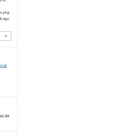
2018.
ex.php
 8 ago.
cial
is de