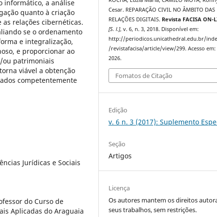
ROCHA, Luzia Maria; CAMILO MOTA, Ronn
o informático, a análise
Cesar. REPARAÇÃO CIVIL NO ÂMBITO DAS
dagação quanto à criação
RELAÇÕES DIGITAIS.
Revista FACISA ON-
as relações cibernéticas.
[S. l.]
, v. 6, n. 3, 2018. Disponível em:
valiando se o ordenamento
http://periodicos.unicathedral.edu.br/ind
forma e integralização,
/revistafacisa/article/view/299. Acesso em:
noso, e proporcionar ao
2026.
/ou patrimoniais
o torna viável a obtenção
Fomatos de Citação
sultados competentemente
Edição
v. 6 n. 3 (2017): Suplemento Espe
Seção
Artigos
ncias Jurídicas e Sociais
Licença
Os autores mantem os direitos autora
ofessor do Curso de
seus trabalhos, sem restrições.
iais Aplicadas do Araguaia