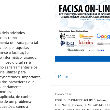
s dela advindos,
s os ramos de
enta utilizada para tal
scidos por aquelas
-se a facilitação
 informático, visando,
iminoso digital será
mo as ferramentas e os
ria utilizar para
PDF
cybercrimes. Importante,
a dos provedores que
olidariamente
omínios.
Como Citar
aplicada, de cunho
RODRIGUES DINIZ DE AGUIRRE, Rubens;
ução de um problema
LORENZONI, Josemar; DE MORAIS NOGUEI
 questões, como a