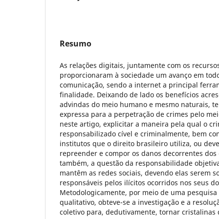
Resumo
As relações digitais, juntamente com os recurso
proporcionaram à sociedade um avanço em todo
comunicação, sendo a internet a principal ferram
finalidade. Deixando de lado os benefícios acre
advindas do meio humano e mesmo naturais, tem
expressa para a perpetração de crimes pelo meio
neste artigo, explicitar a maneira pela qual o cr
responsabilizado cível e criminalmente, bem co
institutos que o direito brasileiro utiliza, ou deve
repreender e compor os danos decorrentes dos 
também, a questão da responsabilidade objetiv
mantêm as redes sociais, devendo elas serem s
responsáveis pelos ilícitos ocorridos nos seus d
Metodologicamente, por meio de uma pesquisa 
qualitativo, obteve-se a investigação e a resol
coletivo para, dedutivamente, tornar cristalinas