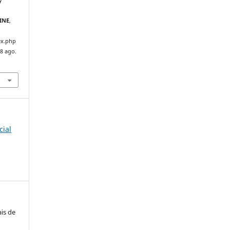
y
LINE
,
ex.php
 8 ago.
cial
is de