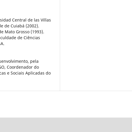
dad Central de las Villas
e de Cuiabá (2002).
de Mato Grosso (1993).
aculdade de Ciências
SA.
senvolvimento, pela
C/GO, Coordenador do
cas e Sociais Aplicadas do