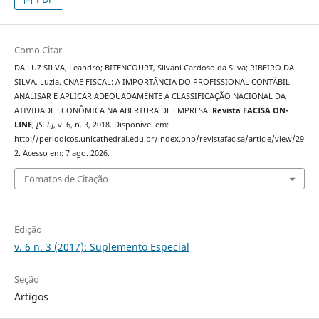
Como Citar
DA LUZ SILVA, Leandro; BITENCOURT, Silvani Cardoso da Silva; RIBEIRO DA
SILVA, Luzia. CNAE FISCAL: A IMPORTÂNCIA DO PROFISSIONAL CONTÁBIL
ANALISAR E APLICAR ADEQUADAMENTE A CLASSIFICAÇÃO NACIONAL DA
ATIVIDADE ECONÔMICA NA ABERTURA DE EMPRESA.
Revista FACISA ON-
LINE
,
[S. l.]
, v. 6, n. 3, 2018. Disponível em:
http://periodicos.unicathedral.edu.br/index.php/revistafacisa/article/view/29
2. Acesso em: 7 ago. 2026.
Fomatos de Citação
Edição
v. 6 n. 3 (2017): Suplemento Especial
Seção
Artigos