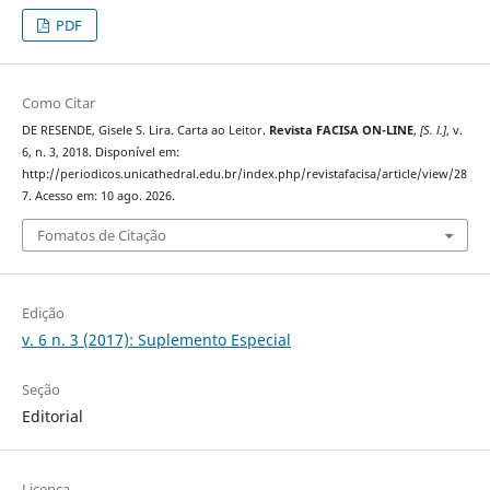
PDF
Como Citar
DE RESENDE, Gisele S. Lira. Carta ao Leitor.
Revista FACISA ON-LINE
,
[S. l.]
, v.
6, n. 3, 2018. Disponível em:
http://periodicos.unicathedral.edu.br/index.php/revistafacisa/article/view/28
7. Acesso em: 10 ago. 2026.
Fomatos de Citação
Edição
v. 6 n. 3 (2017): Suplemento Especial
Seção
Editorial
Licença