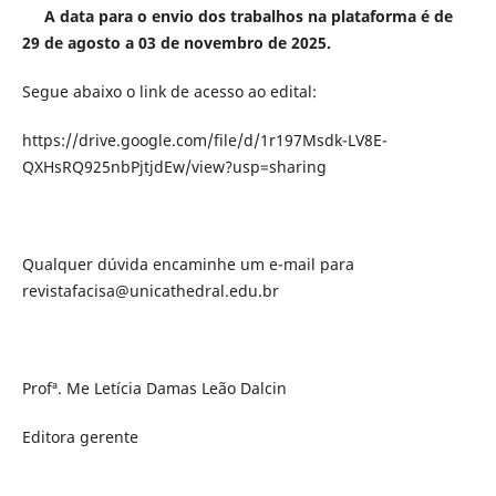
A data para o envio dos trabalhos na plataforma é de
29 de agosto a 03 de novembro de 2025.
Segue abaixo o link de acesso ao edital:
https://drive.google.com/file/d/1r197Msdk-LV8E-
QXHsRQ925nbPjtjdEw/view?usp=sharing
Qualquer dúvida encaminhe um e-mail para
revistafacisa@unicathedral.edu.br
Profª. Me Letícia Damas Leão Dalcin
Editora gerente